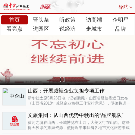
导航
首页
晋头条
听政策
访高端
企明星
看亮点
进园区
说经济
走城市
品牌
【 】
山西：开展减轻企业负担专项工作
新华社太原5月23日电（记者魏飚）山西省经信委近日发布
《山西省2018年减轻企业负担工作安排意见》，明确将进一
步清理规范涉企行政事业性收费、涉企经营服务性收费，加
大对涉企乱收...
文旅集团：从山西优势中驶出的“品牌舰队”
05-23
黄河之魂在山西，长城博览在山西，大美太行在山西。这些
得天独厚的旅游资源，使得近年来我省各地市文化旅游渐成
新的经济增长极。为了整合这些旅游资源、加快把文化旅游