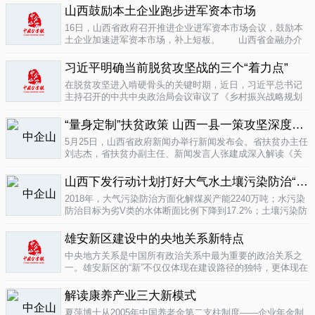
业培育成...
山西鼓励本土企业跑步进军资本市场
04-16
16日，山西省政府召开推进企业进军资本市场会议，鼓励本
土企业加速进军资本市场，补上短板。 山西省金融办介
绍，为加强对企业上市挂牌的引导...
04-16
习近平明确当前脱贫攻坚战的三个“着力点”
在脱贫攻坚进入啃硬骨头的关键时期，近日，习近平总书记
主持召开的中共中央政治局会议审议了《乡村振兴战略规划
(2018-2022年)》和《关于打赢脱贫攻坚战三年行动的指导意
见》。...
“量身定制”扶贫政策 山西一县一策攻坚深度贫困
04-15
5月25日，山西省政府新闻办举行新闻发布会。省扶贫办主任
刘志杰，省扶贫办副主任、新闻发言人张建成深入解读《关
于一县一策集中攻坚深度贫困县的意见》，并回答记者提
问。据了解...
04-12
山西下发行动计划打好大气水土壤污染防治“三战役”
2018年，大气污染防治方面化解煤炭产能2240万吨；水污染
防治目标为劣V类的水体断面比例下降到17.2%；土壤污染防
治要完成3000亩受污染耕地治理与修复&hellip;&hellip;6日，
记者从山...
雄安新区建设中的央地关系新特点
04-12
中央地方关系是中国所有政治关系中最为重要的政治关系之
一。雄安新区的“新”不仅仅体现在建设路径的独特，更体现在
不同的央地关系的构建。在目前19个国家级新区...
解读康养产业三大新模式
04-12
夏萍博士从2005年中国养老金第二支柱制度——企业年金制