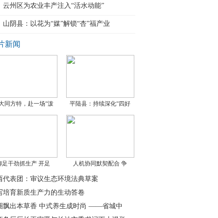
云州区为农业丰产注入“活水动能”
山阴县：以花为“媒”解锁“杏”福产业
片新闻
大同方特，赴一场“泼
平陆县：持续深化“四好
铆足干劲抓生产 开足
人机协同默契配合 争
西代表团：审议生态环境法典草案
写培育新质生产力的生动答卷
圈飘出本草香 中式养生成时尚 ——省城中