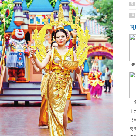
9
10
图
来
山
书
商