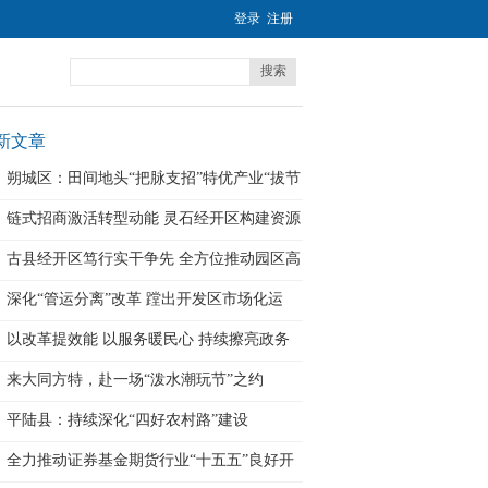
登录
注册
搜索
新文章
朔城区：田间地头“把脉支招”特优产业“拔节
链式招商激活转型动能 灵石经开区构建资源
古县经开区笃行实干争先 全方位推动园区高
深化“管运分离”改革 蹚出开发区市场化运
以改革提效能 以服务暖民心 持续擦亮政务
服
来大同方特，赴一场“泼水潮玩节”之约
平陆县：持续深化“四好农村路”建设
全力推动证券基金期货行业“十五五”良好开