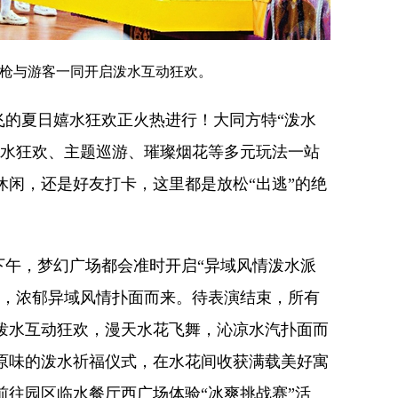
枪与游客一同开启泼水互动狂欢。
飞的夏日嬉水狂欢正火热进行！大同方特“泼水
泼水狂欢、主题巡游、璀璨烟花等多元玩法一站
休闲，还是好友打卡，这里都是放松“出逃”的绝
下午，梦幻广场都会准时开启“异域风情泼水派
演，浓郁异域风情扑面而来。待表演结束，所有
泼水互动狂欢，漫天水花飞舞，沁凉水汽扑面而
原味的泼水祈福仪式，在水花间收获满载美好寓
前往园区临水餐厅西广场体验“冰爽挑战赛”活