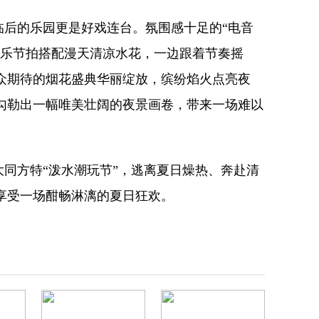
临后的乐园更是好戏连台。氛围感十足的“电音
音乐节拍搭配漫天清凉水花，一边跟着节奏摇
众期待的烟花盛典华丽绽放，缤纷焰火点亮夜
勾勒出一幅唯美壮阔的夜景画卷，带来一场难以
同方特“泼水潮玩节”，逃离夏日燥热、奔赴清
享受一场酣畅淋漓的夏日狂欢。