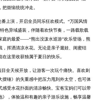
，把烦恼统统冲走。
轮番上演，开启全员同乐狂欢模式。“万国风情
着特色异域盛装，伴随着欢快节奏，一路载歌载
家庭的最爱——“熊出没泼水巡游”欢乐登场，熊
戏，挥洒清凉水花。无论是亲子遛娃、闺蜜结
能在这里收获独属于夏日的快乐。
项目全天候开放，让游客一次玩个痛快。喜欢刺
大摆锤》的失重感中把压力甩到外太空，也可体
式感受水花扑面的清凉畅快。宝爸宝妈们可以带
地》，体验温和有趣的亲子游乐设施，畅享温馨