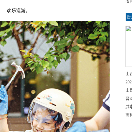
省
欢乐巡游。
晋
山
2
山
晋
共
高