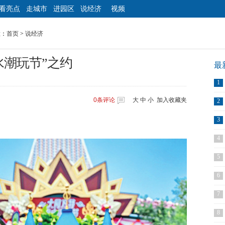
看亮点
走城市
进园区
说经济
视频
置：
首页
>
说经济
水潮玩节”之约
最
1
0
条评论
大
中
小
加入收藏夹
2
3
4
5
6
7
8