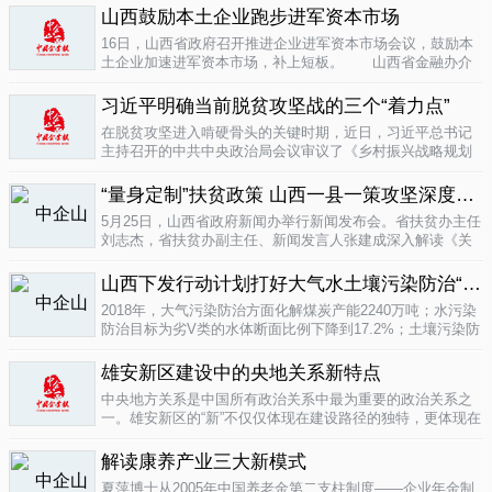
业培育成...
山西鼓励本土企业跑步进军资本市场
04-16
16日，山西省政府召开推进企业进军资本市场会议，鼓励本
土企业加速进军资本市场，补上短板。 山西省金融办介
绍，为加强对企业上市挂牌的引导...
04-16
习近平明确当前脱贫攻坚战的三个“着力点”
在脱贫攻坚进入啃硬骨头的关键时期，近日，习近平总书记
主持召开的中共中央政治局会议审议了《乡村振兴战略规划
(2018-2022年)》和《关于打赢脱贫攻坚战三年行动的指导意
见》。...
“量身定制”扶贫政策 山西一县一策攻坚深度贫困
04-15
5月25日，山西省政府新闻办举行新闻发布会。省扶贫办主任
刘志杰，省扶贫办副主任、新闻发言人张建成深入解读《关
于一县一策集中攻坚深度贫困县的意见》，并回答记者提
问。据了解...
04-12
山西下发行动计划打好大气水土壤污染防治“三战役”
2018年，大气污染防治方面化解煤炭产能2240万吨；水污染
防治目标为劣V类的水体断面比例下降到17.2%；土壤污染防
治要完成3000亩受污染耕地治理与修复&hellip;&hellip;6日，
记者从山...
雄安新区建设中的央地关系新特点
04-12
中央地方关系是中国所有政治关系中最为重要的政治关系之
一。雄安新区的“新”不仅仅体现在建设路径的独特，更体现在
不同的央地关系的构建。在目前19个国家级新区...
解读康养产业三大新模式
04-12
夏萍博士从2005年中国养老金第二支柱制度——企业年金制