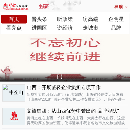
导航
首页
晋头条
听政策
访高端
企明星
看亮点
进园区
说经济
走城市
品牌
【 】
山西：开展减轻企业负担专项工作
新华社太原5月23日电（记者魏飚）山西省经信委近日发布
《山西省2018年减轻企业负担工作安排意见》，明确将进一
步清理规范涉企行政事业性收费、涉企经营服务性收费，加
大对涉企乱收...
文旅集团：从山西优势中驶出的“品牌舰队”
05-23
黄河之魂在山西，长城博览在山西，大美太行在山西。这些
得天独厚的旅游资源，使得近年来我省各地市文化旅游渐成
新的经济增长极。为了整合这些旅游资源、加快把文化旅游