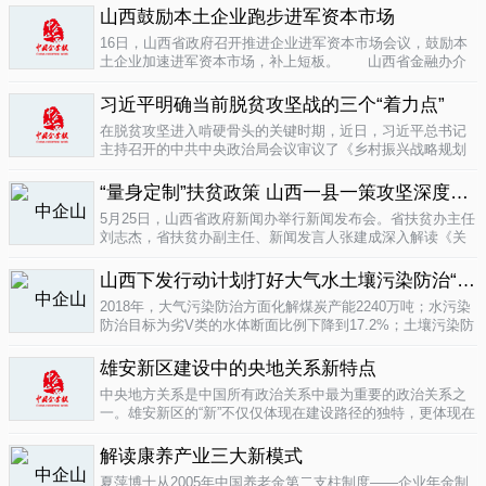
业培育成...
山西鼓励本土企业跑步进军资本市场
04-16
16日，山西省政府召开推进企业进军资本市场会议，鼓励本
土企业加速进军资本市场，补上短板。 山西省金融办介
绍，为加强对企业上市挂牌的引导...
04-16
习近平明确当前脱贫攻坚战的三个“着力点”
在脱贫攻坚进入啃硬骨头的关键时期，近日，习近平总书记
主持召开的中共中央政治局会议审议了《乡村振兴战略规划
(2018-2022年)》和《关于打赢脱贫攻坚战三年行动的指导意
见》。...
“量身定制”扶贫政策 山西一县一策攻坚深度贫困
04-15
5月25日，山西省政府新闻办举行新闻发布会。省扶贫办主任
刘志杰，省扶贫办副主任、新闻发言人张建成深入解读《关
于一县一策集中攻坚深度贫困县的意见》，并回答记者提
问。据了解...
04-12
山西下发行动计划打好大气水土壤污染防治“三战役”
2018年，大气污染防治方面化解煤炭产能2240万吨；水污染
防治目标为劣V类的水体断面比例下降到17.2%；土壤污染防
治要完成3000亩受污染耕地治理与修复&hellip;&hellip;6日，
记者从山...
雄安新区建设中的央地关系新特点
04-12
中央地方关系是中国所有政治关系中最为重要的政治关系之
一。雄安新区的“新”不仅仅体现在建设路径的独特，更体现在
不同的央地关系的构建。在目前19个国家级新区...
解读康养产业三大新模式
04-12
夏萍博士从2005年中国养老金第二支柱制度——企业年金制