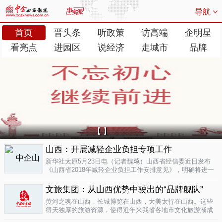
导航
首页
晋头条
听政策
访高端
企明星
看亮点
进园区
说经济
走城市
品牌
【 】
山西：开展减轻企业负担专项工作
新华社太原5月23日电（记者魏飚）山西省经信委近日发布
《山西省2018年减轻企业负担工作安排意见》，明确将进一
步清理规范涉企行政事业性收费、涉企经营服务性收费，加
大对涉企乱收...
文旅集团：从山西优势中驶出的“品牌舰队”
05-23
黄河之魂在山西，长城博览在山西，大美太行在山西。这些
得天独厚的旅游资源，使得近年来我省各地市文化旅游渐成
新的经济增长极。为了整合这些旅游资源、加快把文化旅游