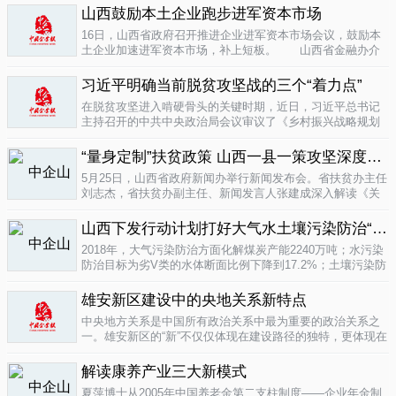
业培育成...
山西鼓励本土企业跑步进军资本市场
04-16
16日，山西省政府召开推进企业进军资本市场会议，鼓励本
土企业加速进军资本市场，补上短板。 山西省金融办介
绍，为加强对企业上市挂牌的引导...
04-16
习近平明确当前脱贫攻坚战的三个“着力点”
在脱贫攻坚进入啃硬骨头的关键时期，近日，习近平总书记
主持召开的中共中央政治局会议审议了《乡村振兴战略规划
(2018-2022年)》和《关于打赢脱贫攻坚战三年行动的指导意
见》。...
“量身定制”扶贫政策 山西一县一策攻坚深度贫困
04-15
5月25日，山西省政府新闻办举行新闻发布会。省扶贫办主任
刘志杰，省扶贫办副主任、新闻发言人张建成深入解读《关
于一县一策集中攻坚深度贫困县的意见》，并回答记者提
问。据了解...
04-12
山西下发行动计划打好大气水土壤污染防治“三战役”
2018年，大气污染防治方面化解煤炭产能2240万吨；水污染
防治目标为劣V类的水体断面比例下降到17.2%；土壤污染防
治要完成3000亩受污染耕地治理与修复&hellip;&hellip;6日，
记者从山...
雄安新区建设中的央地关系新特点
04-12
中央地方关系是中国所有政治关系中最为重要的政治关系之
一。雄安新区的“新”不仅仅体现在建设路径的独特，更体现在
不同的央地关系的构建。在目前19个国家级新区...
解读康养产业三大新模式
04-12
夏萍博士从2005年中国养老金第二支柱制度——企业年金制