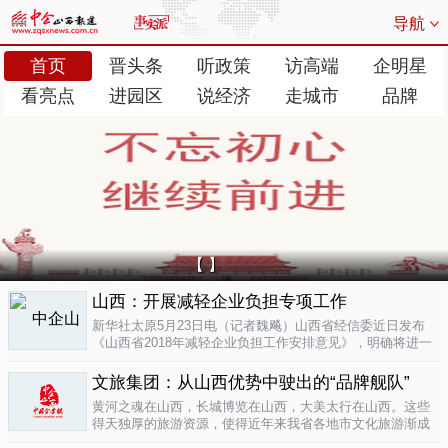
导航
首页
晋头条
听政策
访高端
企明星
看亮点
进园区
说经济
走城市
品牌
【 】
山西：开展减轻企业负担专项工作
新华社太原5月23日电（记者魏飚）山西省经信委近日发布
《山西省2018年减轻企业负担工作安排意见》，明确将进一
步清理规范涉企行政事业性收费、涉企经营服务性收费，加
大对涉企乱收...
文旅集团：从山西优势中驶出的“品牌舰队”
05-23
黄河之魂在山西，长城博览在山西，大美太行在山西。这些
得天独厚的旅游资源，使得近年来我省各地市文化旅游渐成
新的经济增长极。为了整合这些旅游资源、加快把文化旅游