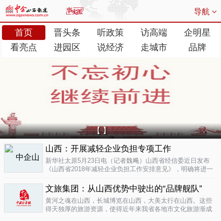
导航
首页
晋头条
听政策
访高端
企明星
看亮点
进园区
说经济
走城市
品牌
【 】
山西：开展减轻企业负担专项工作
新华社太原5月23日电（记者魏飚）山西省经信委近日发布
《山西省2018年减轻企业负担工作安排意见》，明确将进一
步清理规范涉企行政事业性收费、涉企经营服务性收费，加
大对涉企乱收...
文旅集团：从山西优势中驶出的“品牌舰队”
05-23
黄河之魂在山西，长城博览在山西，大美太行在山西。这些
得天独厚的旅游资源，使得近年来我省各地市文化旅游渐成
新的经济增长极。为了整合这些旅游资源、加快把文化旅游