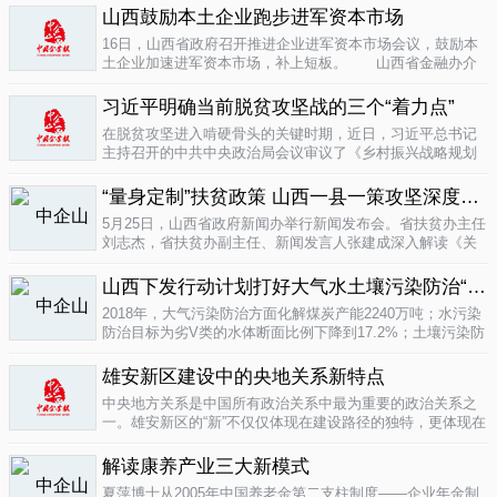
业培育成...
山西鼓励本土企业跑步进军资本市场
04-16
16日，山西省政府召开推进企业进军资本市场会议，鼓励本
土企业加速进军资本市场，补上短板。 山西省金融办介
绍，为加强对企业上市挂牌的引导...
04-16
习近平明确当前脱贫攻坚战的三个“着力点”
在脱贫攻坚进入啃硬骨头的关键时期，近日，习近平总书记
主持召开的中共中央政治局会议审议了《乡村振兴战略规划
(2018-2022年)》和《关于打赢脱贫攻坚战三年行动的指导意
见》。...
“量身定制”扶贫政策 山西一县一策攻坚深度贫困
04-15
5月25日，山西省政府新闻办举行新闻发布会。省扶贫办主任
刘志杰，省扶贫办副主任、新闻发言人张建成深入解读《关
于一县一策集中攻坚深度贫困县的意见》，并回答记者提
问。据了解...
04-12
山西下发行动计划打好大气水土壤污染防治“三战役”
2018年，大气污染防治方面化解煤炭产能2240万吨；水污染
防治目标为劣V类的水体断面比例下降到17.2%；土壤污染防
治要完成3000亩受污染耕地治理与修复&hellip;&hellip;6日，
记者从山...
雄安新区建设中的央地关系新特点
04-12
中央地方关系是中国所有政治关系中最为重要的政治关系之
一。雄安新区的“新”不仅仅体现在建设路径的独特，更体现在
不同的央地关系的构建。在目前19个国家级新区...
解读康养产业三大新模式
04-12
夏萍博士从2005年中国养老金第二支柱制度——企业年金制