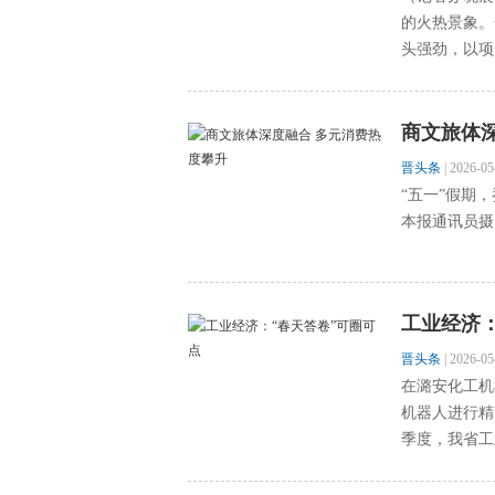
的火热景象。
头强劲，以项
商文旅体
晋头条
|
2026-05
“五一”假期
本报通讯员摄
工业经济：
晋头条
|
2026-05
在潞安化工机
机器人进行
季度，我省工