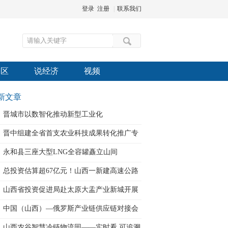
登录
注册
|
联系我们
园区
说经济
视频
新文章
晋城市以数智化推动新型工业化
晋中组建全省首支农业科技成果转化推广专
员
永和县三座大型LNG全容罐矗立山间
总投资估算超67亿元！山西一新建高速公路
建设
山西省投资促进局赴太原大盂产业新城开展
招
中国（山西）—俄罗斯产业链供应链对接会
在太原
山西农谷智慧冷链物流园——实时看 可追溯