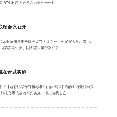
的7个种粮大户及农民专业合作社，...
联席会议召开
联席会议2026年全体会议在太原召开。会议深入学习贯彻习
落实党中央、国务院决策部署和省...
准在晋城实施
首个《甘薯有机旱作种植标准》由位于高平市的山西春耕秋实
村核心示范基地率先实施。标志着我省在...