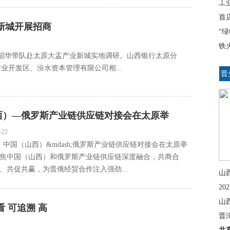
工
首
新城开展招商
“
铁
李韶华带队赴太原大盂产业新城实地调研。山西银行太原分
开发区、汾水资本管理有限公司相...
晋
西）—俄罗斯产业链供应链对接会在太原举
-22
，中国（山西）&mdash;俄罗斯产业链供应链对接会在太原举
焦中国（山西）和俄罗斯产业链供应链深度融合，共商合
、共促共赢，为晋俄经贸合作注入强劲...
山
2
山
 可追溯 高
晋