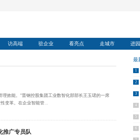
访高端
驻企业
看亮点
走城市
进
最
1
2
3
理效能。”晋钢控股集团工业数智化部部长王玉珺的一席
变革。在企业智能管...
4
5
6
化推广专员队
7