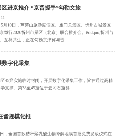
区进京推介 “京晋握手”勾勒文旅
-11
）5月10日，芦芽山旅游度假区、雁门关景区、忻州古城景区
举行2026忻州市景区（北京）联合推介会。&ldquo;忻州与
、互补共生，正在勾勒京津冀与晋...
展数字化采集
38至45窟实施临时封闭，开展数字化采集工作，旨在通过高精
撑。第38至45窟位于云冈石窟群...
在晋规模化推
29日，全国首款秸秆聚乳酸生物降解地膜首批免费发放仪式在