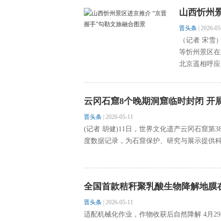
山西忻州景
晋头条
|
2026-05
（记者 宋雪
等忻州景区在京
北京遥相呼应
云冈石窟8个晚期洞窟临时封闭 开
晋头条
|
2026-05-11
(记者 胡健)11日，世界文化遗产云冈石窟第
度数据记录，为石窟保护、研究与展示提供科学支
全国首款秸秆聚乳酸生物降解地膜
晋头条
|
2026-05-11
适配机械化作业，作物收获后自然降解 4月