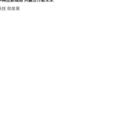
享轉型新機遇 共贏合作新未來
科技 助发展