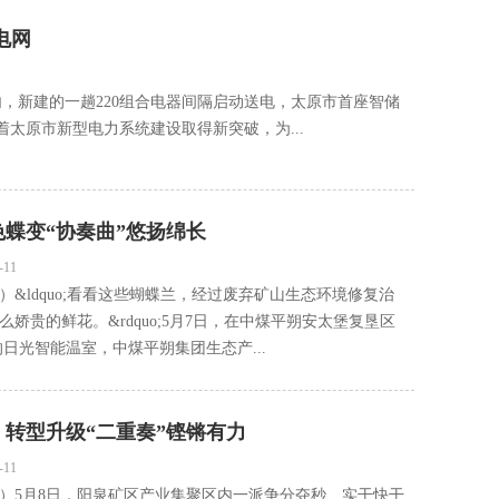
电网
电站内，新建的一趟220组合电器间隔启动送电，太原市首座智储
着太原市新型电力系统建设取得新突破，为...
蝶变“协奏曲”悠扬绵长
-11
）&ldquo;看看这些蝴蝶兰，经过废弃矿山生态环境修复治
么娇贵的鲜花。&rdquo;5月7日，在中煤平朔安太堡复垦区
的日光智能温室，中煤平朔集团生态产...
转型升级“二重奏”铿锵有力
-11
）5月8日，阳泉矿区产业集聚区内一派争分夺秒、实干快干