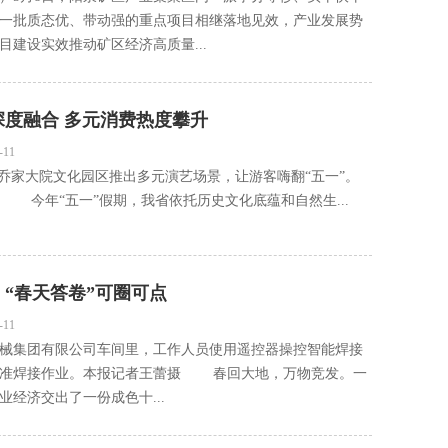
一批质态优、带动强的重点项目相继落地见效，产业发展势
目建设实效推动矿区经济高质量...
深度融合 多元消费热度攀升
-11
，乔家大院文化园区推出多元演艺场景，让游客嗨翻“五一”。
 今年“五一”假期，我省依托历史文化底蕴和自然生...
“春天答卷”可圈可点
-11
械集团有限公司车间里，工作人员使用遥控器操控智能焊接
精准焊接作业。本报记者王蕾摄 春回大地，万物竞发。一
业经济交出了一份成色十...