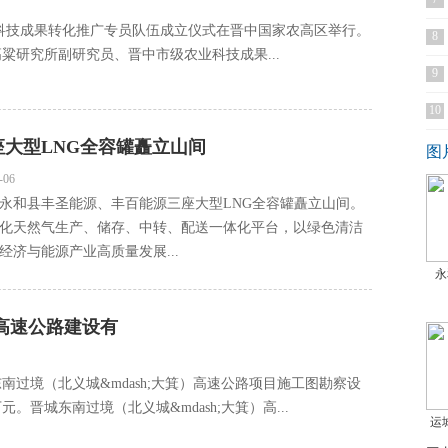
科技成果转化推广专员队伍成立仪式在晋中国家农高区举行。
8
粱研究所副研究员、晋中市级农业科技成果...
9
10
座大型LNG全容罐矗立山间
图
-06
和县丰圣能源、丰百能源三座大型LNG全容罐矗立山间。
化天然气生产、储存、中转、配送一体化平台，以绿色清洁
经济与能源产业高质量发展...
永
高速公路建设有
过境（北义城&mdash;大箕）高速公路项目施工图勘察设
。晋城东南过境（北义城&mdash;大箕）高...
运