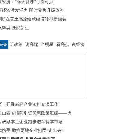
业经济：“春天答卷”可圈可点
店经济激发活力 即时零售升级体验
绿电”在黄土高原绘就经济转型新画卷
火铸魂 匠韵新生
头条
听政策
访高端
企明星
看亮点
说经济
西：开展减轻企业负担专项工作
021山西省招商引资优惠政策汇编——忻
西鼓励本土企业跑步进军资本市场
津携手 助推两地企业抱团“走出去”