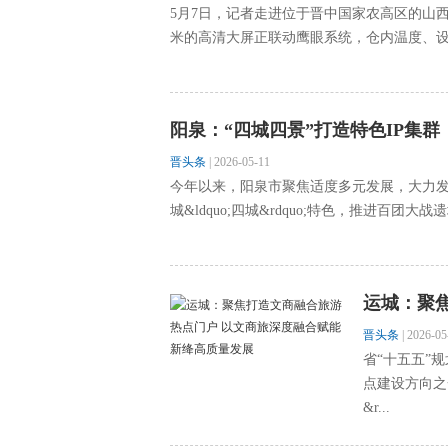
5月7日，记者走进位于晋中国家农高区的山西
米的高清大屏正联动鹰眼系统，仓内温度、设备
阳泉：“四城四景”打造特色IP集群
晋头条
|
2026-05-11
今年以来，阳泉市聚焦适度多元发展，大力
城&ldquo;四城&rdquo;特色，推进百团
运城：聚
晋头条
|
2026-05
省“十五五”
点建设方向之
&r...