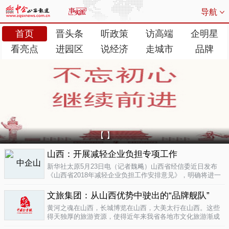
导航
首页
晋头条
听政策
访高端
企明星
看亮点
进园区
说经济
走城市
品牌
【 】
山西：开展减轻企业负担专项工作
新华社太原5月23日电（记者魏飚）山西省经信委近日发布
《山西省2018年减轻企业负担工作安排意见》，明确将进一
步清理规范涉企行政事业性收费、涉企经营服务性收费，加
大对涉企乱收...
文旅集团：从山西优势中驶出的“品牌舰队”
05-23
黄河之魂在山西，长城博览在山西，大美太行在山西。这些
得天独厚的旅游资源，使得近年来我省各地市文化旅游渐成
新的经济增长极。为了整合这些旅游资源、加快把文化旅游