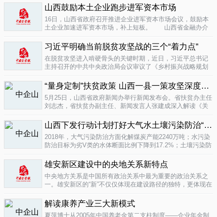
业培育成...
山西鼓励本土企业跑步进军资本市场
04-16
16日，山西省政府召开推进企业进军资本市场会议，鼓励本
土企业加速进军资本市场，补上短板。 山西省金融办介
绍，为加强对企业上市挂牌的引导...
04-16
习近平明确当前脱贫攻坚战的三个“着力点”
在脱贫攻坚进入啃硬骨头的关键时期，近日，习近平总书记
主持召开的中共中央政治局会议审议了《乡村振兴战略规划
(2018-2022年)》和《关于打赢脱贫攻坚战三年行动的指导意
见》。...
“量身定制”扶贫政策 山西一县一策攻坚深度贫困
04-15
5月25日，山西省政府新闻办举行新闻发布会。省扶贫办主任
刘志杰，省扶贫办副主任、新闻发言人张建成深入解读《关
于一县一策集中攻坚深度贫困县的意见》，并回答记者提
问。据了解...
04-12
山西下发行动计划打好大气水土壤污染防治“三战役”
2018年，大气污染防治方面化解煤炭产能2240万吨；水污染
防治目标为劣V类的水体断面比例下降到17.2%；土壤污染防
治要完成3000亩受污染耕地治理与修复&hellip;&hellip;6日，
记者从山...
雄安新区建设中的央地关系新特点
04-12
中央地方关系是中国所有政治关系中最为重要的政治关系之
一。雄安新区的“新”不仅仅体现在建设路径的独特，更体现在
不同的央地关系的构建。在目前19个国家级新区...
解读康养产业三大新模式
04-12
夏萍博士从2005年中国养老金第二支柱制度——企业年金制