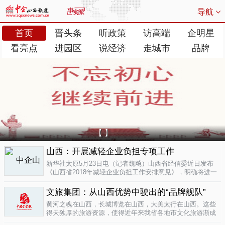
导航
首页
晋头条
听政策
访高端
企明星
看亮点
进园区
说经济
走城市
品牌
【 】
山西：开展减轻企业负担专项工作
新华社太原5月23日电（记者魏飚）山西省经信委近日发布
《山西省2018年减轻企业负担工作安排意见》，明确将进一
步清理规范涉企行政事业性收费、涉企经营服务性收费，加
大对涉企乱收...
文旅集团：从山西优势中驶出的“品牌舰队”
05-23
黄河之魂在山西，长城博览在山西，大美太行在山西。这些
得天独厚的旅游资源，使得近年来我省各地市文化旅游渐成
新的经济增长极。为了整合这些旅游资源、加快把文化旅游