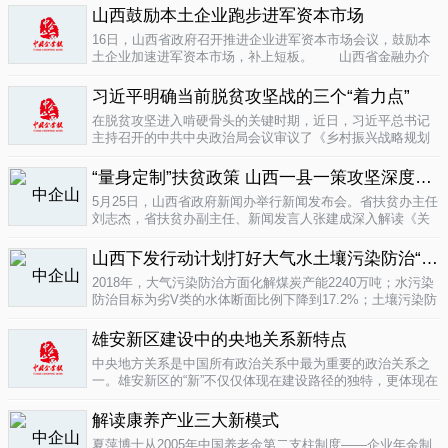
业培育成...
山西鼓励本土企业跑步进军资本市场
04-16
16日，山西省政府召开推进企业进军资本市场会议，鼓励本
土企业加速进军资本市场，补上短板。 山西省金融办介
绍，为加强对企业上市挂牌的引导...
04-16
习近平明确当前脱贫攻坚战的三个“着力点”
在脱贫攻坚进入啃硬骨头的关键时期，近日，习近平总书记
主持召开的中共中央政治局会议审议了《乡村振兴战略规划
(2018-2022年)》和《关于打赢脱贫攻坚战三年行动的指导意
见》。...
“量身定制”扶贫政策 山西一县一策攻坚深度贫困
04-15
5月25日，山西省政府新闻办举行新闻发布会。省扶贫办主任
刘志杰，省扶贫办副主任、新闻发言人张建成深入解读《关
于一县一策集中攻坚深度贫困县的意见》，并回答记者提
问。据了解...
04-12
山西下发行动计划打好大气水土壤污染防治“三战役”
2018年，大气污染防治方面化解煤炭产能2240万吨；水污染
防治目标为劣V类的水体断面比例下降到17.2%；土壤污染防
治要完成3000亩受污染耕地治理与修复&hellip;&hellip;6日，
记者从山...
雄安新区建设中的央地关系新特点
04-12
中央地方关系是中国所有政治关系中最为重要的政治关系之
一。雄安新区的“新”不仅仅体现在建设路径的独特，更体现在
不同的央地关系的构建。在目前19个国家级新区...
解读康养产业三大新模式
04-12
夏萍博士从2005年中国养老金第二支柱制度——企业年金制