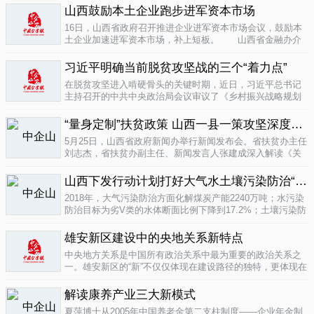
业培育成...
山西鼓励本土企业跑步进军资本市场
04-16
16日，山西省政府召开推进企业进军资本市场会议，鼓励本
土企业加速进军资本市场，补上短板。 山西省金融办介
绍，为加强对企业上市挂牌的引导...
04-16
习近平明确当前脱贫攻坚战的三个“着力点”
在脱贫攻坚进入啃硬骨头的关键时期，近日，习近平总书记
主持召开的中共中央政治局会议审议了《乡村振兴战略规划
(2018-2022年)》和《关于打赢脱贫攻坚战三年行动的指导意
见》。...
“量身定制”扶贫政策 山西一县一策攻坚深度贫困
04-15
5月25日，山西省政府新闻办举行新闻发布会。省扶贫办主任
刘志杰，省扶贫办副主任、新闻发言人张建成深入解读《关
于一县一策集中攻坚深度贫困县的意见》，并回答记者提
问。据了解...
04-12
山西下发行动计划打好大气水土壤污染防治“三战役”
2018年，大气污染防治方面化解煤炭产能2240万吨；水污染
防治目标为劣V类的水体断面比例下降到17.2%；土壤污染防
治要完成3000亩受污染耕地治理与修复&hellip;&hellip;6日，
记者从山...
雄安新区建设中的央地关系新特点
04-12
中央地方关系是中国所有政治关系中最为重要的政治关系之
一。雄安新区的“新”不仅仅体现在建设路径的独特，更体现在
不同的央地关系的构建。在目前19个国家级新区...
解读康养产业三大新模式
04-12
夏萍博士从2005年中国养老金第二支柱制度——企业年金制