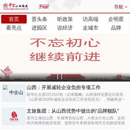
导航
首页
晋头条
听政策
访高端
企明星
看亮点
进园区
说经济
走城市
品牌
【 】
山西：开展减轻企业负担专项工作
新华社太原5月23日电（记者魏飚）山西省经信委近日发布
《山西省2018年减轻企业负担工作安排意见》，明确将进一
步清理规范涉企行政事业性收费、涉企经营服务性收费，加
大对涉企乱收...
文旅集团：从山西优势中驶出的“品牌舰队”
05-23
黄河之魂在山西，长城博览在山西，大美太行在山西。这些
得天独厚的旅游资源，使得近年来我省各地市文化旅游渐成
新的经济增长极。为了整合这些旅游资源、加快把文化旅游