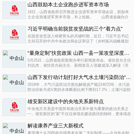
业培育成...
山西鼓励本土企业跑步进军资本市场
04-16
16日，山西省政府召开推进企业进军资本市场会议，鼓励本
土企业加速进军资本市场，补上短板。 山西省金融办介
绍，为加强对企业上市挂牌的引导...
04-16
习近平明确当前脱贫攻坚战的三个“着力点”
在脱贫攻坚进入啃硬骨头的关键时期，近日，习近平总书记
主持召开的中共中央政治局会议审议了《乡村振兴战略规划
(2018-2022年)》和《关于打赢脱贫攻坚战三年行动的指导意
见》。...
“量身定制”扶贫政策 山西一县一策攻坚深度贫困
04-15
5月25日，山西省政府新闻办举行新闻发布会。省扶贫办主任
刘志杰，省扶贫办副主任、新闻发言人张建成深入解读《关
于一县一策集中攻坚深度贫困县的意见》，并回答记者提
问。据了解...
04-12
山西下发行动计划打好大气水土壤污染防治“三战役”
2018年，大气污染防治方面化解煤炭产能2240万吨；水污染
防治目标为劣V类的水体断面比例下降到17.2%；土壤污染防
治要完成3000亩受污染耕地治理与修复&hellip;&hellip;6日，
记者从山...
雄安新区建设中的央地关系新特点
04-12
中央地方关系是中国所有政治关系中最为重要的政治关系之
一。雄安新区的“新”不仅仅体现在建设路径的独特，更体现在
不同的央地关系的构建。在目前19个国家级新区...
解读康养产业三大新模式
04-12
夏萍博士从2005年中国养老金第二支柱制度——企业年金制