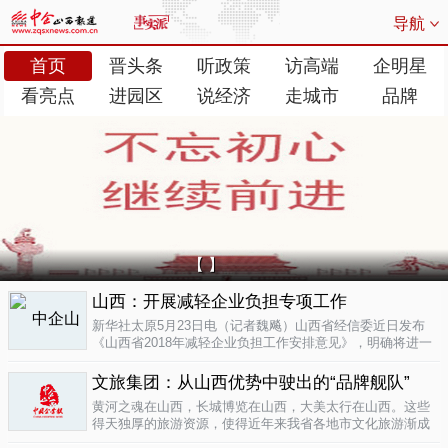
导航
首页
晋头条
听政策
访高端
企明星
看亮点
进园区
说经济
走城市
品牌
【 】
山西：开展减轻企业负担专项工作
新华社太原5月23日电（记者魏飚）山西省经信委近日发布
《山西省2018年减轻企业负担工作安排意见》，明确将进一
步清理规范涉企行政事业性收费、涉企经营服务性收费，加
大对涉企乱收...
文旅集团：从山西优势中驶出的“品牌舰队”
05-23
黄河之魂在山西，长城博览在山西，大美太行在山西。这些
得天独厚的旅游资源，使得近年来我省各地市文化旅游渐成
新的经济增长极。为了整合这些旅游资源、加快把文化旅游