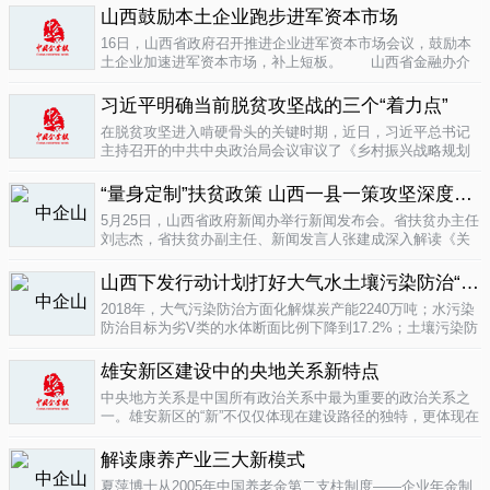
业培育成...
山西鼓励本土企业跑步进军资本市场
04-16
16日，山西省政府召开推进企业进军资本市场会议，鼓励本
土企业加速进军资本市场，补上短板。 山西省金融办介
绍，为加强对企业上市挂牌的引导...
04-16
习近平明确当前脱贫攻坚战的三个“着力点”
在脱贫攻坚进入啃硬骨头的关键时期，近日，习近平总书记
主持召开的中共中央政治局会议审议了《乡村振兴战略规划
(2018-2022年)》和《关于打赢脱贫攻坚战三年行动的指导意
见》。...
“量身定制”扶贫政策 山西一县一策攻坚深度贫困
04-15
5月25日，山西省政府新闻办举行新闻发布会。省扶贫办主任
刘志杰，省扶贫办副主任、新闻发言人张建成深入解读《关
于一县一策集中攻坚深度贫困县的意见》，并回答记者提
问。据了解...
04-12
山西下发行动计划打好大气水土壤污染防治“三战役”
2018年，大气污染防治方面化解煤炭产能2240万吨；水污染
防治目标为劣V类的水体断面比例下降到17.2%；土壤污染防
治要完成3000亩受污染耕地治理与修复&hellip;&hellip;6日，
记者从山...
雄安新区建设中的央地关系新特点
04-12
中央地方关系是中国所有政治关系中最为重要的政治关系之
一。雄安新区的“新”不仅仅体现在建设路径的独特，更体现在
不同的央地关系的构建。在目前19个国家级新区...
解读康养产业三大新模式
04-12
夏萍博士从2005年中国养老金第二支柱制度——企业年金制