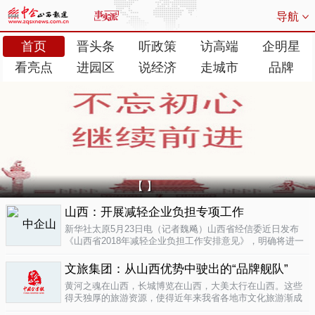
导航
首页
晋头条
听政策
访高端
企明星
看亮点
进园区
说经济
走城市
品牌
【 】
山西：开展减轻企业负担专项工作
新华社太原5月23日电（记者魏飚）山西省经信委近日发布
《山西省2018年减轻企业负担工作安排意见》，明确将进一
步清理规范涉企行政事业性收费、涉企经营服务性收费，加
大对涉企乱收...
文旅集团：从山西优势中驶出的“品牌舰队”
05-23
黄河之魂在山西，长城博览在山西，大美太行在山西。这些
得天独厚的旅游资源，使得近年来我省各地市文化旅游渐成
新的经济增长极。为了整合这些旅游资源、加快把文化旅游