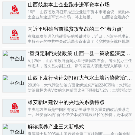
业培育成...
山西鼓励本土企业跑步进军资本市场
04-16
16日，山西省政府召开推进企业进军资本市场会议，鼓励本
土企业加速进军资本市场，补上短板。 山西省金融办介
绍，为加强对企业上市挂牌的引导...
04-16
习近平明确当前脱贫攻坚战的三个“着力点”
在脱贫攻坚进入啃硬骨头的关键时期，近日，习近平总书记
主持召开的中共中央政治局会议审议了《乡村振兴战略规划
(2018-2022年)》和《关于打赢脱贫攻坚战三年行动的指导意
见》。...
“量身定制”扶贫政策 山西一县一策攻坚深度贫困
04-15
5月25日，山西省政府新闻办举行新闻发布会。省扶贫办主任
刘志杰，省扶贫办副主任、新闻发言人张建成深入解读《关
于一县一策集中攻坚深度贫困县的意见》，并回答记者提
问。据了解...
04-12
山西下发行动计划打好大气水土壤污染防治“三战役”
2018年，大气污染防治方面化解煤炭产能2240万吨；水污染
防治目标为劣V类的水体断面比例下降到17.2%；土壤污染防
治要完成3000亩受污染耕地治理与修复&hellip;&hellip;6日，
记者从山...
雄安新区建设中的央地关系新特点
04-12
中央地方关系是中国所有政治关系中最为重要的政治关系之
一。雄安新区的“新”不仅仅体现在建设路径的独特，更体现在
不同的央地关系的构建。在目前19个国家级新区...
解读康养产业三大新模式
04-12
夏萍博士从2005年中国养老金第二支柱制度——企业年金制