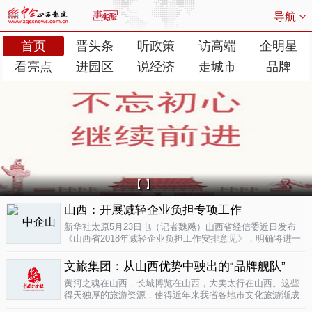
导航
首页
晋头条
听政策
访高端
企明星
看亮点
进园区
说经济
走城市
品牌
【 】
山西：开展减轻企业负担专项工作
新华社太原5月23日电（记者魏飚）山西省经信委近日发布
《山西省2018年减轻企业负担工作安排意见》，明确将进一
步清理规范涉企行政事业性收费、涉企经营服务性收费，加
大对涉企乱收...
文旅集团：从山西优势中驶出的“品牌舰队”
05-23
黄河之魂在山西，长城博览在山西，大美太行在山西。这些
得天独厚的旅游资源，使得近年来我省各地市文化旅游渐成
新的经济增长极。为了整合这些旅游资源、加快把文化旅游