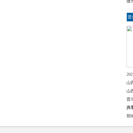
微
晋
2
山
山
晋
共
朔