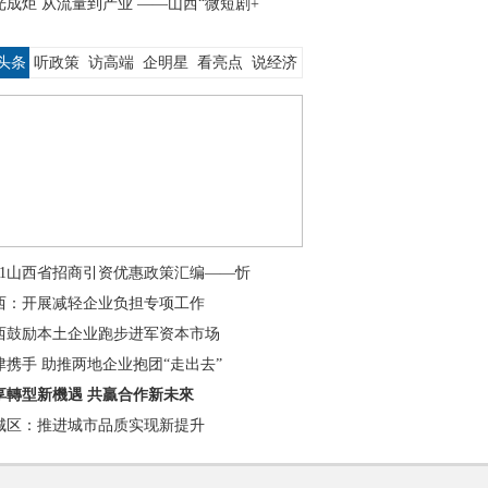
光成炬 从流量到产业 ——山西“微短剧+
头条
听政策
访高端
企明星
看亮点
说经济
021山西省招商引资优惠政策汇编——忻
西：开展减轻企业负担专项工作
西鼓励本土企业跑步进军资本市场
津携手 助推两地企业抱团“走出去”
享轉型新機遇 共贏合作新未來
城区：推进城市品质实现新提升