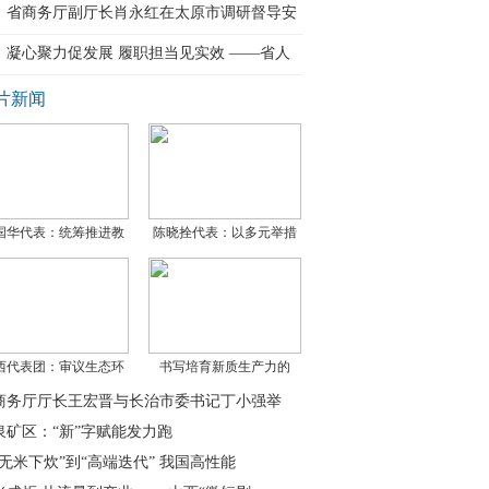
省商务厅副厅长肖永红在太原市调研督导安
全
凝心聚力促发展 履职担当见实效 ——省人
大
片新闻
国华代表：统筹推进教
陈晓拴代表：以多元举措
西代表团：审议生态环
书写培育新质生产力的
商务厅厅长王宏晋与长治市委书记丁小强举
泉矿区：“新”字赋能发力跑
“无米下炊”到“高端迭代” 我国高性能