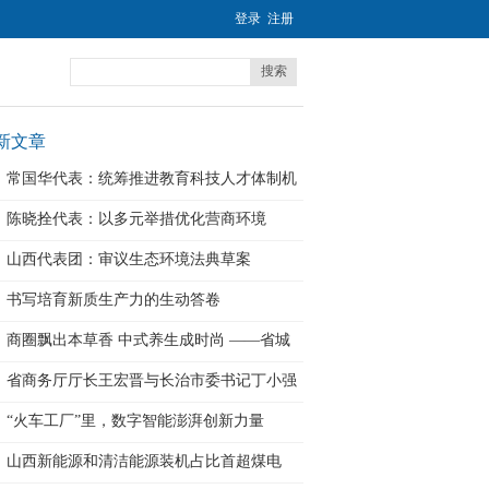
登录
注册
搜索
新文章
常国华代表：统筹推进教育科技人才体制机
制一
陈晓拴代表：以多元举措优化营商环境
山西代表团：审议生态环境法典草案
书写培育新质生产力的生动答卷
商圈飘出本草香 中式养生成时尚 ——省城
中
省商务厅厅长王宏晋与长治市委书记丁小强
举
“火车工厂”里，数字智能澎湃创新力量
山西新能源和清洁能源装机占比首超煤电