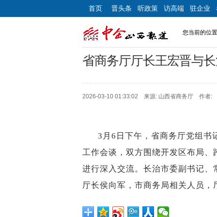
首页
晋头条
听政策
访高端
驻企业
您当前的位
省商务厅厅长王宏晋与长
2026-03-10 01:33:02 来源: 山西省商务厅 作者:
3
月
6
日
下
午，省商务厅党组书
工作会谈，双方围绕
开发区布局、
进行深入交流。
长治市委副书记、
厅长侯向军，
市商务局
相关人员，