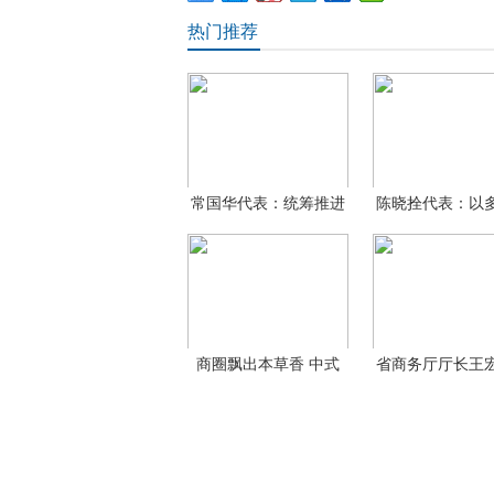
热门推荐
常国华代表：统筹推进
陈晓拴代表：以
教育
措优
商圈飘出本草香 中式
省商务厅厅长王
养
长