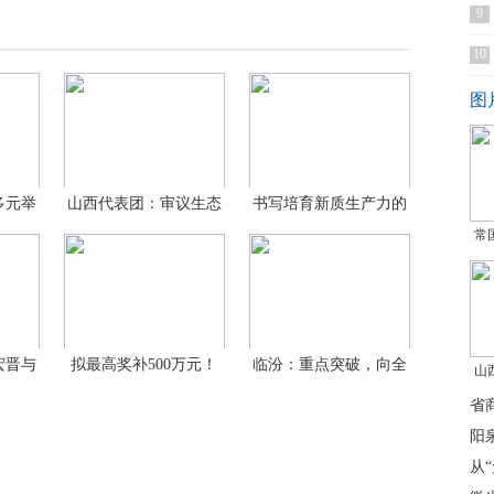
9
10
图
多元举
山西代表团：审议生态
书写培育新质生产力的
环境
生
常
宏晋与
拟最高奖补500万元！
临汾：重点突破，向全
山
山西
省第一
省
阳
从