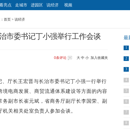
看亮点
走城市
进园区
说经济
视频
置：
首页
>
说经济
治市委书记丁小强举行工作会谈
最
1
0
条评论
大
中
小
加入收藏夹
2
3
4
记、厅长王宏晋与
长治市委书记丁小强
一行举行
跨境电商发展、商贸流通体系建设等方面的内容
5
常务副市长崔元斌，省商务厅副厅长李国荣、副
6
厅机关相关处室负责人参加
会谈
。
7
8