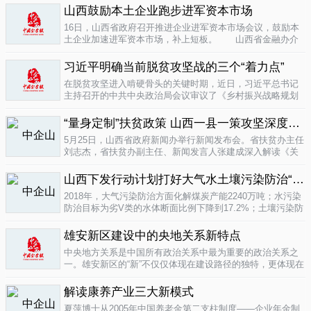
业培育成...
山西鼓励本土企业跑步进军资本市场
04-16
16日，山西省政府召开推进企业进军资本市场会议，鼓励本
土企业加速进军资本市场，补上短板。 山西省金融办介
绍，为加强对企业上市挂牌的引导...
04-16
习近平明确当前脱贫攻坚战的三个“着力点”
在脱贫攻坚进入啃硬骨头的关键时期，近日，习近平总书记
主持召开的中共中央政治局会议审议了《乡村振兴战略规划
(2018-2022年)》和《关于打赢脱贫攻坚战三年行动的指导意
见》。...
“量身定制”扶贫政策 山西一县一策攻坚深度贫困
04-15
5月25日，山西省政府新闻办举行新闻发布会。省扶贫办主任
刘志杰，省扶贫办副主任、新闻发言人张建成深入解读《关
于一县一策集中攻坚深度贫困县的意见》，并回答记者提
问。据了解...
04-12
山西下发行动计划打好大气水土壤污染防治“三战役”
2018年，大气污染防治方面化解煤炭产能2240万吨；水污染
防治目标为劣V类的水体断面比例下降到17.2%；土壤污染防
治要完成3000亩受污染耕地治理与修复&hellip;&hellip;6日，
记者从山...
雄安新区建设中的央地关系新特点
04-12
中央地方关系是中国所有政治关系中最为重要的政治关系之
一。雄安新区的“新”不仅仅体现在建设路径的独特，更体现在
不同的央地关系的构建。在目前19个国家级新区...
解读康养产业三大新模式
04-12
夏萍博士从2005年中国养老金第二支柱制度——企业年金制