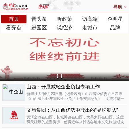
导航
首页
晋头条
听政策
访高端
企明星
看亮点
进园区
说经济
走城市
品牌
【 】
山西：开展减轻企业负担专项工作
新华社太原5月23日电（记者魏飚）山西省经信委近日发布
《山西省2018年减轻企业负担工作安排意见》，明确将进一
步清理规范涉企行政事业性收费、涉企经营服务性收费，加
大对涉企乱收...
文旅集团：从山西优势中驶出的“品牌舰队”
05-23
黄河之魂在山西，长城博览在山西，大美太行在山西。这些
得天独厚的旅游资源，使得近年来我省各地市文化旅游渐成
新的经济增长极。为了整合这些旅游资源、加快把文化旅游