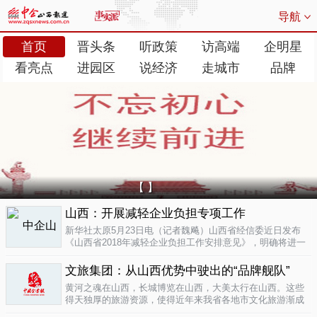
导航
首页
晋头条
听政策
访高端
企明星
看亮点
进园区
说经济
走城市
品牌
【 】
山西：开展减轻企业负担专项工作
新华社太原5月23日电（记者魏飚）山西省经信委近日发布
《山西省2018年减轻企业负担工作安排意见》，明确将进一
步清理规范涉企行政事业性收费、涉企经营服务性收费，加
大对涉企乱收...
文旅集团：从山西优势中驶出的“品牌舰队”
05-23
黄河之魂在山西，长城博览在山西，大美太行在山西。这些
得天独厚的旅游资源，使得近年来我省各地市文化旅游渐成
新的经济增长极。为了整合这些旅游资源、加快把文化旅游