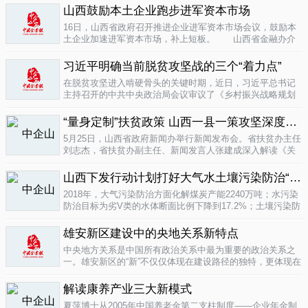
业培育成...
山西鼓励本土企业跑步进军资本市场
04-16
16日，山西省政府召开推进企业进军资本市场会议，鼓励本
土企业加速进军资本市场，补上短板。 山西省金融办介
绍，为加强对企业上市挂牌的引导...
04-16
习近平明确当前脱贫攻坚战的三个“着力点”
在脱贫攻坚进入啃硬骨头的关键时期，近日，习近平总书记
主持召开的中共中央政治局会议审议了《乡村振兴战略规划
(2018-2022年)》和《关于打赢脱贫攻坚战三年行动的指导意
见》。...
“量身定制”扶贫政策 山西一县一策攻坚深度贫困
04-15
5月25日，山西省政府新闻办举行新闻发布会。省扶贫办主任
刘志杰，省扶贫办副主任、新闻发言人张建成深入解读《关
于一县一策集中攻坚深度贫困县的意见》，并回答记者提
问。据了解...
04-12
山西下发行动计划打好大气水土壤污染防治“三战役”
2018年，大气污染防治方面化解煤炭产能2240万吨；水污染
防治目标为劣V类的水体断面比例下降到17.2%；土壤污染防
治要完成3000亩受污染耕地治理与修复&hellip;&hellip;6日，
记者从山...
雄安新区建设中的央地关系新特点
04-12
中央地方关系是中国所有政治关系中最为重要的政治关系之
一。雄安新区的“新”不仅仅体现在建设路径的独特，更体现在
不同的央地关系的构建。在目前19个国家级新区...
解读康养产业三大新模式
04-12
夏萍博士从2005年中国养老金第二支柱制度——企业年金制