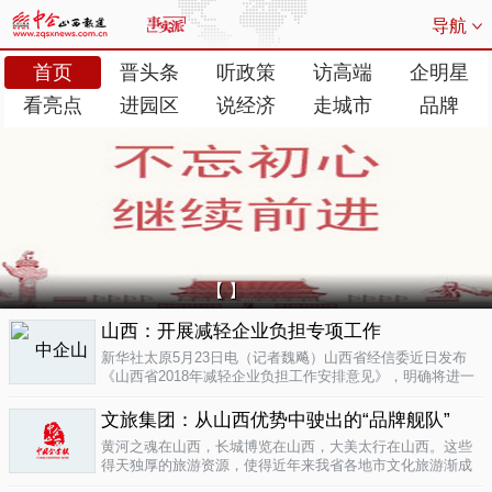
导航
首页
晋头条
听政策
访高端
企明星
看亮点
进园区
说经济
走城市
品牌
【 】
山西：开展减轻企业负担专项工作
新华社太原5月23日电（记者魏飚）山西省经信委近日发布
《山西省2018年减轻企业负担工作安排意见》，明确将进一
步清理规范涉企行政事业性收费、涉企经营服务性收费，加
大对涉企乱收...
文旅集团：从山西优势中驶出的“品牌舰队”
05-23
黄河之魂在山西，长城博览在山西，大美太行在山西。这些
得天独厚的旅游资源，使得近年来我省各地市文化旅游渐成
新的经济增长极。为了整合这些旅游资源、加快把文化旅游