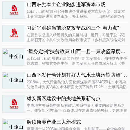
业培育成...
山西鼓励本土企业跑步进军资本市场
04-16
16日，山西省政府召开推进企业进军资本市场会议，鼓励本
土企业加速进军资本市场，补上短板。 山西省金融办介
绍，为加强对企业上市挂牌的引导...
04-16
习近平明确当前脱贫攻坚战的三个“着力点”
在脱贫攻坚进入啃硬骨头的关键时期，近日，习近平总书记
主持召开的中共中央政治局会议审议了《乡村振兴战略规划
(2018-2022年)》和《关于打赢脱贫攻坚战三年行动的指导意
见》。...
“量身定制”扶贫政策 山西一县一策攻坚深度贫困
04-15
5月25日，山西省政府新闻办举行新闻发布会。省扶贫办主任
刘志杰，省扶贫办副主任、新闻发言人张建成深入解读《关
于一县一策集中攻坚深度贫困县的意见》，并回答记者提
问。据了解...
04-12
山西下发行动计划打好大气水土壤污染防治“三战役”
2018年，大气污染防治方面化解煤炭产能2240万吨；水污染
防治目标为劣V类的水体断面比例下降到17.2%；土壤污染防
治要完成3000亩受污染耕地治理与修复&hellip;&hellip;6日，
记者从山...
雄安新区建设中的央地关系新特点
04-12
中央地方关系是中国所有政治关系中最为重要的政治关系之
一。雄安新区的“新”不仅仅体现在建设路径的独特，更体现在
不同的央地关系的构建。在目前19个国家级新区...
解读康养产业三大新模式
04-12
夏萍博士从2005年中国养老金第二支柱制度——企业年金制