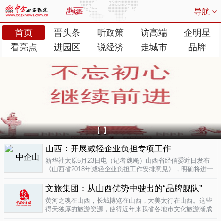
导航
首页
晋头条
听政策
访高端
企明星
看亮点
进园区
说经济
走城市
品牌
【 】
山西：开展减轻企业负担专项工作
新华社太原5月23日电（记者魏飚）山西省经信委近日发布
《山西省2018年减轻企业负担工作安排意见》，明确将进一
步清理规范涉企行政事业性收费、涉企经营服务性收费，加
大对涉企乱收...
文旅集团：从山西优势中驶出的“品牌舰队”
05-23
黄河之魂在山西，长城博览在山西，大美太行在山西。这些
得天独厚的旅游资源，使得近年来我省各地市文化旅游渐成
新的经济增长极。为了整合这些旅游资源、加快把文化旅游