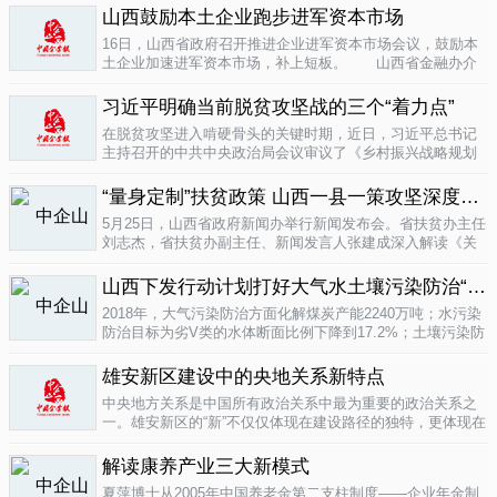
业培育成...
山西鼓励本土企业跑步进军资本市场
04-16
16日，山西省政府召开推进企业进军资本市场会议，鼓励本
土企业加速进军资本市场，补上短板。 山西省金融办介
绍，为加强对企业上市挂牌的引导...
04-16
习近平明确当前脱贫攻坚战的三个“着力点”
在脱贫攻坚进入啃硬骨头的关键时期，近日，习近平总书记
主持召开的中共中央政治局会议审议了《乡村振兴战略规划
(2018-2022年)》和《关于打赢脱贫攻坚战三年行动的指导意
见》。...
“量身定制”扶贫政策 山西一县一策攻坚深度贫困
04-15
5月25日，山西省政府新闻办举行新闻发布会。省扶贫办主任
刘志杰，省扶贫办副主任、新闻发言人张建成深入解读《关
于一县一策集中攻坚深度贫困县的意见》，并回答记者提
问。据了解...
04-12
山西下发行动计划打好大气水土壤污染防治“三战役”
2018年，大气污染防治方面化解煤炭产能2240万吨；水污染
防治目标为劣V类的水体断面比例下降到17.2%；土壤污染防
治要完成3000亩受污染耕地治理与修复&hellip;&hellip;6日，
记者从山...
雄安新区建设中的央地关系新特点
04-12
中央地方关系是中国所有政治关系中最为重要的政治关系之
一。雄安新区的“新”不仅仅体现在建设路径的独特，更体现在
不同的央地关系的构建。在目前19个国家级新区...
解读康养产业三大新模式
04-12
夏萍博士从2005年中国养老金第二支柱制度——企业年金制