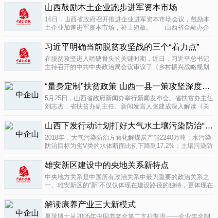
业培育成...
山西鼓励本土企业跑步进军资本市场
04-16
16日，山西省政府召开推进企业进军资本市场会议，鼓励本
土企业加速进军资本市场，补上短板。 山西省金融办介
绍，为加强对企业上市挂牌的引导...
04-16
习近平明确当前脱贫攻坚战的三个“着力点”
在脱贫攻坚进入啃硬骨头的关键时期，近日，习近平总书记
主持召开的中共中央政治局会议审议了《乡村振兴战略规划
(2018-2022年)》和《关于打赢脱贫攻坚战三年行动的指导意
见》。...
“量身定制”扶贫政策 山西一县一策攻坚深度贫困
04-15
5月25日，山西省政府新闻办举行新闻发布会。省扶贫办主任
刘志杰，省扶贫办副主任、新闻发言人张建成深入解读《关
于一县一策集中攻坚深度贫困县的意见》，并回答记者提
问。据了解...
04-12
山西下发行动计划打好大气水土壤污染防治“三战役”
2018年，大气污染防治方面化解煤炭产能2240万吨；水污染
防治目标为劣V类的水体断面比例下降到17.2%；土壤污染防
治要完成3000亩受污染耕地治理与修复&hellip;&hellip;6日，
记者从山...
雄安新区建设中的央地关系新特点
04-12
中央地方关系是中国所有政治关系中最为重要的政治关系之
一。雄安新区的“新”不仅仅体现在建设路径的独特，更体现在
不同的央地关系的构建。在目前19个国家级新区...
解读康养产业三大新模式
04-12
夏萍博士从2005年中国养老金第二支柱制度——企业年金制