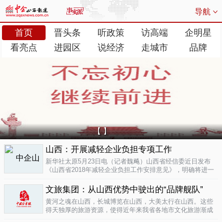
导航
首页
晋头条
听政策
访高端
企明星
看亮点
进园区
说经济
走城市
品牌
【 】
山西：开展减轻企业负担专项工作
新华社太原5月23日电（记者魏飚）山西省经信委近日发布
《山西省2018年减轻企业负担工作安排意见》，明确将进一
步清理规范涉企行政事业性收费、涉企经营服务性收费，加
大对涉企乱收...
文旅集团：从山西优势中驶出的“品牌舰队”
05-23
黄河之魂在山西，长城博览在山西，大美太行在山西。这些
得天独厚的旅游资源，使得近年来我省各地市文化旅游渐成
新的经济增长极。为了整合这些旅游资源、加快把文化旅游