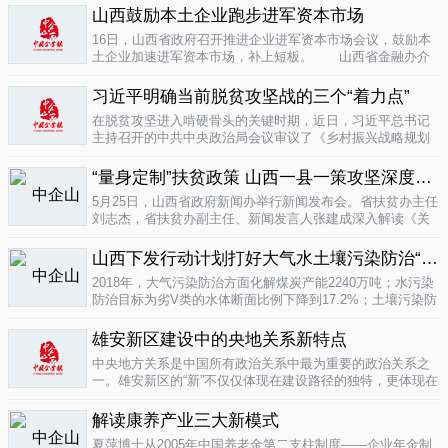
业培育成...
山西鼓励本土企业跑步进军资本市场
04-16
16日，山西省政府召开推进企业进军资本市场会议，鼓励本
土企业加速进军资本市场，补上短板。 山西省金融办介
绍，为加强对企业上市挂牌的引导...
04-16
习近平明确当前脱贫攻坚战的三个“着力点”
在脱贫攻坚进入啃硬骨头的关键时期，近日，习近平总书记
主持召开的中共中央政治局会议审议了《乡村振兴战略规划
(2018-2022年)》和《关于打赢脱贫攻坚战三年行动的指导意
见》。...
“量身定制”扶贫政策 山西一县一策攻坚深度贫困
04-15
5月25日，山西省政府新闻办举行新闻发布会。省扶贫办主任
刘志杰，省扶贫办副主任、新闻发言人张建成深入解读《关
于一县一策集中攻坚深度贫困县的意见》，并回答记者提
问。据了解...
04-12
山西下发行动计划打好大气水土壤污染防治“三战役”
2018年，大气污染防治方面化解煤炭产能2240万吨；水污染
防治目标为劣V类的水体断面比例下降到17.2%；土壤污染防
治要完成3000亩受污染耕地治理与修复&hellip;&hellip;6日，
记者从山...
雄安新区建设中的央地关系新特点
04-12
中央地方关系是中国所有政治关系中最为重要的政治关系之
一。雄安新区的“新”不仅仅体现在建设路径的独特，更体现在
不同的央地关系的构建。在目前19个国家级新区...
解读康养产业三大新模式
04-12
夏萍博士从2005年中国养老金第二支柱制度——企业年金制