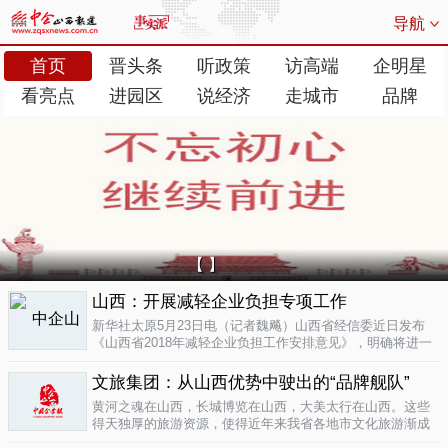
导航
首页
晋头条
听政策
访高端
企明星
看亮点
进园区
说经济
走城市
品牌
【 】
山西：开展减轻企业负担专项工作
新华社太原5月23日电（记者魏飚）山西省经信委近日发布
《山西省2018年减轻企业负担工作安排意见》，明确将进一
步清理规范涉企行政事业性收费、涉企经营服务性收费，加
大对涉企乱收...
文旅集团：从山西优势中驶出的“品牌舰队”
05-23
黄河之魂在山西，长城博览在山西，大美太行在山西。这些
得天独厚的旅游资源，使得近年来我省各地市文化旅游渐成
新的经济增长极。为了整合这些旅游资源、加快把文化旅游