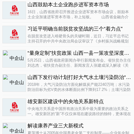
业培育成...
山西鼓励本土企业跑步进军资本市场
04-16
16日，山西省政府召开推进企业进军资本市场会议，鼓励本
土企业加速进军资本市场，补上短板。 山西省金融办介
绍，为加强对企业上市挂牌的引导...
04-16
习近平明确当前脱贫攻坚战的三个“着力点”
在脱贫攻坚进入啃硬骨头的关键时期，近日，习近平总书记
主持召开的中共中央政治局会议审议了《乡村振兴战略规划
(2018-2022年)》和《关于打赢脱贫攻坚战三年行动的指导意
见》。...
“量身定制”扶贫政策 山西一县一策攻坚深度贫困
04-15
5月25日，山西省政府新闻办举行新闻发布会。省扶贫办主任
刘志杰，省扶贫办副主任、新闻发言人张建成深入解读《关
于一县一策集中攻坚深度贫困县的意见》，并回答记者提
问。据了解...
04-12
山西下发行动计划打好大气水土壤污染防治“三战役”
2018年，大气污染防治方面化解煤炭产能2240万吨；水污染
防治目标为劣V类的水体断面比例下降到17.2%；土壤污染防
治要完成3000亩受污染耕地治理与修复&hellip;&hellip;6日，
记者从山...
雄安新区建设中的央地关系新特点
04-12
中央地方关系是中国所有政治关系中最为重要的政治关系之
一。雄安新区的“新”不仅仅体现在建设路径的独特，更体现在
不同的央地关系的构建。在目前19个国家级新区...
解读康养产业三大新模式
04-12
夏萍博士从2005年中国养老金第二支柱制度——企业年金制