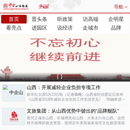
导航
首页
晋头条
听政策
访高端
企明星
看亮点
进园区
说经济
走城市
品牌
【 】
山西：开展减轻企业负担专项工作
新华社太原5月23日电（记者魏飚）山西省经信委近日发布
《山西省2018年减轻企业负担工作安排意见》，明确将进一
步清理规范涉企行政事业性收费、涉企经营服务性收费，加
大对涉企乱收...
文旅集团：从山西优势中驶出的“品牌舰队”
05-23
黄河之魂在山西，长城博览在山西，大美太行在山西。这些
得天独厚的旅游资源，使得近年来我省各地市文化旅游渐成
新的经济增长极。为了整合这些旅游资源、加快把文化旅游