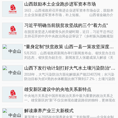
业培育成...
山西鼓励本土企业跑步进军资本市场
04-16
16日，山西省政府召开推进企业进军资本市场会议，鼓励本
土企业加速进军资本市场，补上短板。 山西省金融办介
绍，为加强对企业上市挂牌的引导...
04-16
习近平明确当前脱贫攻坚战的三个“着力点”
在脱贫攻坚进入啃硬骨头的关键时期，近日，习近平总书记
主持召开的中共中央政治局会议审议了《乡村振兴战略规划
(2018-2022年)》和《关于打赢脱贫攻坚战三年行动的指导意
见》。...
“量身定制”扶贫政策 山西一县一策攻坚深度贫困
04-15
5月25日，山西省政府新闻办举行新闻发布会。省扶贫办主任
刘志杰，省扶贫办副主任、新闻发言人张建成深入解读《关
于一县一策集中攻坚深度贫困县的意见》，并回答记者提
问。据了解...
04-12
山西下发行动计划打好大气水土壤污染防治“三战役”
2018年，大气污染防治方面化解煤炭产能2240万吨；水污染
防治目标为劣V类的水体断面比例下降到17.2%；土壤污染防
治要完成3000亩受污染耕地治理与修复&hellip;&hellip;6日，
记者从山...
雄安新区建设中的央地关系新特点
04-12
中央地方关系是中国所有政治关系中最为重要的政治关系之
一。雄安新区的“新”不仅仅体现在建设路径的独特，更体现在
不同的央地关系的构建。在目前19个国家级新区...
解读康养产业三大新模式
04-12
夏萍博士从2005年中国养老金第二支柱制度——企业年金制