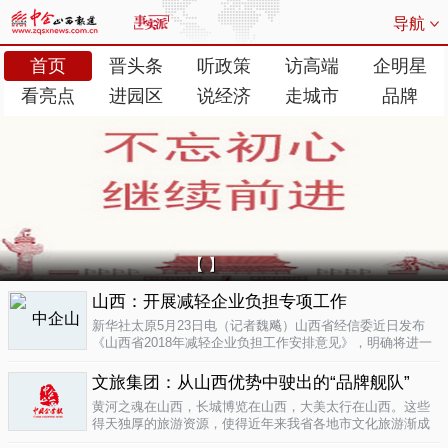
导航
首页
晋头条
听政策
访高端
企明星
看亮点
进园区
说经济
走城市
品牌
【 】
山西：开展减轻企业负担专项工作
新华社太原5月23日电（记者魏飚）山西省经信委近日发布
《山西省2018年减轻企业负担工作安排意见》，明确将进一
步清理规范涉企行政事业性收费、涉企经营服务性收费，加
大对涉企乱收...
文旅集团：从山西优势中驶出的“品牌舰队”
05-23
黄河之魂在山西，长城博览在山西，大美太行在山西。这些
得天独厚的旅游资源，使得近年来我省各地市文化旅游渐成
新的经济增长极。为了整合这些旅游资源、加快把文化旅游