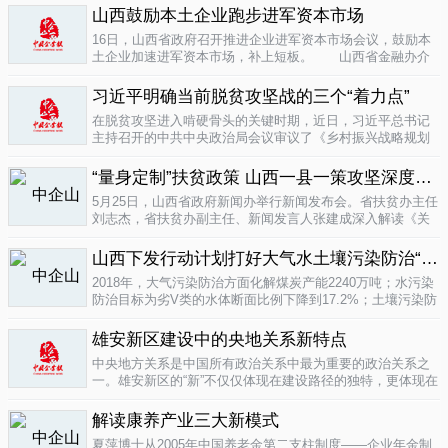
业培育成...
山西鼓励本土企业跑步进军资本市场
04-16
16日，山西省政府召开推进企业进军资本市场会议，鼓励本
土企业加速进军资本市场，补上短板。 山西省金融办介
绍，为加强对企业上市挂牌的引导...
04-16
习近平明确当前脱贫攻坚战的三个“着力点”
在脱贫攻坚进入啃硬骨头的关键时期，近日，习近平总书记
主持召开的中共中央政治局会议审议了《乡村振兴战略规划
(2018-2022年)》和《关于打赢脱贫攻坚战三年行动的指导意
见》。...
“量身定制”扶贫政策 山西一县一策攻坚深度贫困
04-15
5月25日，山西省政府新闻办举行新闻发布会。省扶贫办主任
刘志杰，省扶贫办副主任、新闻发言人张建成深入解读《关
于一县一策集中攻坚深度贫困县的意见》，并回答记者提
问。据了解...
04-12
山西下发行动计划打好大气水土壤污染防治“三战役”
2018年，大气污染防治方面化解煤炭产能2240万吨；水污染
防治目标为劣V类的水体断面比例下降到17.2%；土壤污染防
治要完成3000亩受污染耕地治理与修复&hellip;&hellip;6日，
记者从山...
雄安新区建设中的央地关系新特点
04-12
中央地方关系是中国所有政治关系中最为重要的政治关系之
一。雄安新区的“新”不仅仅体现在建设路径的独特，更体现在
不同的央地关系的构建。在目前19个国家级新区...
解读康养产业三大新模式
04-12
夏萍博士从2005年中国养老金第二支柱制度——企业年金制