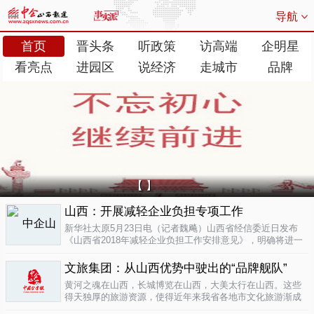
导航
首页
晋头条
听政策
访高端
企明星
看亮点
进园区
说经济
走城市
品牌
【 】
山西：开展减轻企业负担专项工作
新华社太原5月23日电（记者魏飚）山西省经信委近日发布
《山西省2018年减轻企业负担工作安排意见》，明确将进一
步清理规范涉企行政事业性收费、涉企经营服务性收费，加
大对涉企乱收...
文旅集团：从山西优势中驶出的“品牌舰队”
05-23
黄河之魂在山西，长城博览在山西，大美太行在山西。这些
得天独厚的旅游资源，使得近年来我省各地市文化旅游渐成
新的经济增长极。为了整合这些旅游资源、加快把文化旅游