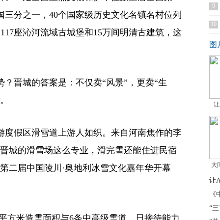
9
国三分之一，40个国家级历史文化名镇名村位列
10
117座沁河流域古城堡和15万间明清古建筑，这
图
？晋城的答案是：不仅卖“风景”，更卖“生
客。
让
游度假区滑雪道上游人如织。来自河南焦作的李
到晋城的滑雪场这么专业，滑完雪还能住进民宿
大
26第二届中国陵川·奥地利冰雪文化嘉年华开幕
让
《
“
万平方米造雪面积与6条中高级雪道，日接待能力