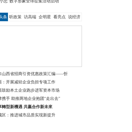
关小忠”数字形象全球征集活动启动
头条
听政策
访高端
企明星
看亮点
说经济
021山西省招商引资优惠政策汇编——忻
西：开展减轻企业负担专项工作
西鼓励本土企业跑步进军资本市场
津携手 助推两地企业抱团“走出去”
享轉型新機遇 共贏合作新未來
城区：推进城市品质实现新提升