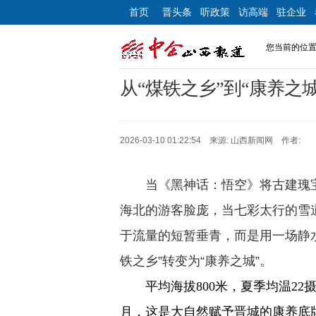
首页
晋头条
听政策
访高端
驻企业
您当前的位
从“煤铁之乡”到“康养之城
2026-03-10 01:22:54 来源: 山西新闻网 作者:
当《黑神话：悟空》将古建瑰
海北的游客脸庞，当七彩太行的雪
于流量的短暂垂青，而是用一场静
铁之乡”转变为“康养之城”。
平均海拔800米，夏季均温22
月，这是大自然赋予晋城的康养底