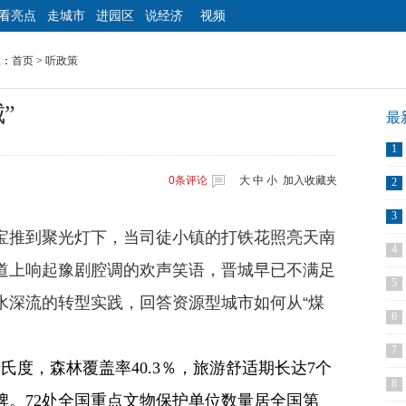
看亮点
走城市
进园区
说经济
视频
置：
首页
>
听政策
”
最
1
0
条评论
大
中
小
加入收藏夹
2
3
宝推到聚光灯下，当司徒小镇的打铁花照亮天南
4
道上响起豫剧腔调的欢声笑语，晋城早已不满足
5
水深流的转型实践，回答资源型城市如何从“煤
6
7
摄氏度，森林覆盖率40.3％，旅游舒适期长达7个
8
牌。72处全国重点文物保护单位数量居全国第