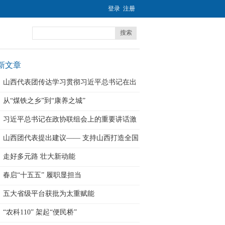
登录
注册
搜索
新文章
山西代表团传达学习贯彻习近平总书记在出
席
从“煤铁之乡”到“康养之城”
习近平总书记在政协联组会上的重要讲话激
励
山西团代表提出建议—— 支持山西打造全国
走好多元路 壮大新动能
春启“十五五” 履职显担当
五大省级平台获批为太重赋能
“农科110” 架起“便民桥”