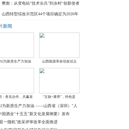
樊彪：从变电站“技术尖兵”到乡村“创新使者
山西转型综改示范区44个项目确定为2026年
省
片新闻
AI为新质生产力加油
山西能源革命综改试点
同：务实合作、共赢发
“文旅+康养”，特色是
AI为新质生产力加油 ——山西省（深圳）“人
中国酒业“十五五”新文化发展纲要》发布
三盲一随机”政采评审改革全面推进