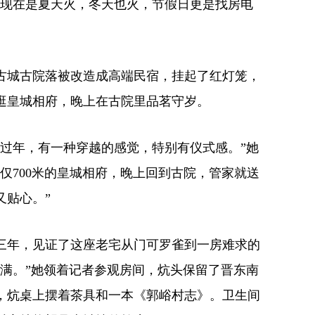
，现在是夏天火，冬天也火，节假日更是找房电
古城古院落被改造成高端民宿，挂起了红灯笼，
逛皇城相府，晚上在古院里品茗守岁。
里过年，有一种穿越的感觉，特别有仪式感。”她
仅700米的皇城相府，晚上回到古院，管家就送
又贴心。”
三年，见证了这座老宅从门可罗雀到一房难求的
全满。”她领着记者参观房间，炕头保留了晋东南
，炕桌上摆着茶具和一本《郭峪村志》。卫生间