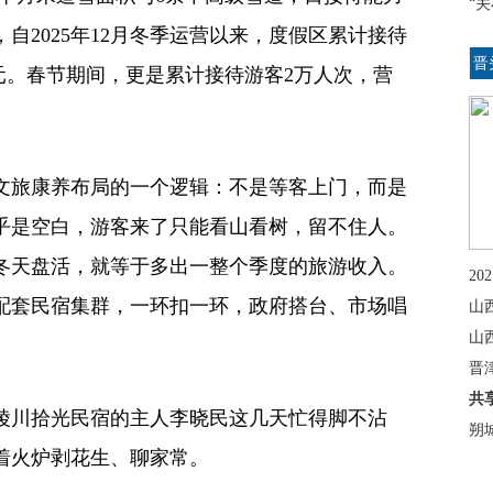
“
，自2025年12月冬季运营以来，度假区累计接待
晋
万元。春节期间，更是累计接待游客2万人次，营
文旅康养布局的一个逻辑：不是等客上门，而是
乎是空白，游客来了只能看山看树，留不住人。
冬天盘活，就等于多出一整个季度的旅游收入。
2
配套民宿集群，一环扣一环，政府搭台、市场唱
山
山
晋
共
陵川拾光民宿的主人李晓民这几天忙得脚不沾
朔
着火炉剥花生、聊家常。