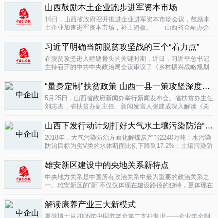
业培育成...
山西鼓励本土企业跑步进军资本市场
04-16
16日，山西省政府召开推进企业进军资本市场会议，鼓励本
土企业加速进军资本市场，补上短板。 山西省金融办介
绍，为加强对企业上市挂牌的引导...
04-16
习近平明确当前脱贫攻坚战的三个“着力点”
在脱贫攻坚进入啃硬骨头的关键时期，近日，习近平总书记
主持召开的中共中央政治局会议审议了《乡村振兴战略规划
(2018-2022年)》和《关于打赢脱贫攻坚战三年行动的指导意
见》。...
“量身定制”扶贫政策 山西一县一策攻坚深度贫困
04-15
5月25日，山西省政府新闻办举行新闻发布会。省扶贫办主任
刘志杰，省扶贫办副主任、新闻发言人张建成深入解读《关
于一县一策集中攻坚深度贫困县的意见》，并回答记者提
问。据了解...
04-12
山西下发行动计划打好大气水土壤污染防治“三战役”
2018年，大气污染防治方面化解煤炭产能2240万吨；水污染
防治目标为劣V类的水体断面比例下降到17.2%；土壤污染防
治要完成3000亩受污染耕地治理与修复&hellip;&hellip;6日，
记者从山...
雄安新区建设中的央地关系新特点
04-12
中央地方关系是中国所有政治关系中最为重要的政治关系之
一。雄安新区的“新”不仅仅体现在建设路径的独特，更体现在
不同的央地关系的构建。在目前19个国家级新区...
解读康养产业三大新模式
04-12
夏萍博士从2005年中国养老金第二支柱制度——企业年金制