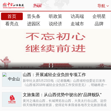
导航
首页
晋头条
听政策
访高端
企明星
看亮点
进园区
说经济
走城市
品牌
【 】
山西：开展减轻企业负担专项工作
新华社太原5月23日电（记者魏飚）山西省经信委近日发布
《山西省2018年减轻企业负担工作安排意见》，明确将进一
步清理规范涉企行政事业性收费、涉企经营服务性收费，加
大对涉企乱收...
文旅集团：从山西优势中驶出的“品牌舰队”
05-23
黄河之魂在山西，长城博览在山西，大美太行在山西。这些
得天独厚的旅游资源，使得近年来我省各地市文化旅游渐成
新的经济增长极。为了整合这些旅游资源、加快把文化旅游