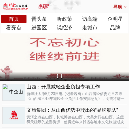
导航
首页
晋头条
听政策
访高端
企明星
看亮点
进园区
说经济
走城市
品牌
【 】
山西：开展减轻企业负担专项工作
新华社太原5月23日电（记者魏飚）山西省经信委近日发布
《山西省2018年减轻企业负担工作安排意见》，明确将进一
步清理规范涉企行政事业性收费、涉企经营服务性收费，加
大对涉企乱收...
文旅集团：从山西优势中驶出的“品牌舰队”
05-23
黄河之魂在山西，长城博览在山西，大美太行在山西。这些
得天独厚的旅游资源，使得近年来我省各地市文化旅游渐成
新的经济增长极。为了整合这些旅游资源、加快把文化旅游