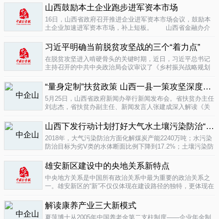
业培育成...
山西鼓励本土企业跑步进军资本市场
04-16
16日，山西省政府召开推进企业进军资本市场会议，鼓励本
土企业加速进军资本市场，补上短板。 山西省金融办介
绍，为加强对企业上市挂牌的引导...
04-16
习近平明确当前脱贫攻坚战的三个“着力点”
在脱贫攻坚进入啃硬骨头的关键时期，近日，习近平总书记
主持召开的中共中央政治局会议审议了《乡村振兴战略规划
(2018-2022年)》和《关于打赢脱贫攻坚战三年行动的指导意
见》。...
“量身定制”扶贫政策 山西一县一策攻坚深度贫困
04-15
5月25日，山西省政府新闻办举行新闻发布会。省扶贫办主任
刘志杰，省扶贫办副主任、新闻发言人张建成深入解读《关
于一县一策集中攻坚深度贫困县的意见》，并回答记者提
问。据了解...
04-12
山西下发行动计划打好大气水土壤污染防治“三战役”
2018年，大气污染防治方面化解煤炭产能2240万吨；水污染
防治目标为劣V类的水体断面比例下降到17.2%；土壤污染防
治要完成3000亩受污染耕地治理与修复&hellip;&hellip;6日，
记者从山...
雄安新区建设中的央地关系新特点
04-12
中央地方关系是中国所有政治关系中最为重要的政治关系之
一。雄安新区的“新”不仅仅体现在建设路径的独特，更体现在
不同的央地关系的构建。在目前19个国家级新区...
解读康养产业三大新模式
04-12
夏萍博士从2005年中国养老金第二支柱制度——企业年金制