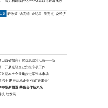
西：着力构建现代化产业体系取得显著成效
头条
听政策
访高端
企明星
看亮点
说经济
021山西省招商引资优惠政策汇编——忻
西：开展减轻企业负担专项工作
西鼓励本土企业跑步进军资本市场
津携手 助推两地企业抱团“走出去”
享轉型新機遇 共贏合作新未來
科技 助发展