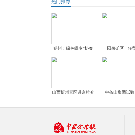
热门推荐
朔州：绿色蝶变“协奏
阳泉矿区：转
曲”
级“二重
山西忻州景区进京推介
中条山集团试验
——