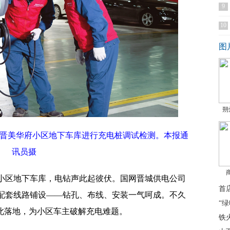
9
10
图
朔
晋美华府小区地下车库进行充电桩调试检测。本报通
讯员摄
馆小区地下车库，电钻声此起彼伏。国网晋城供电公司
首
配套线路铺设——钻孔、布线、安装一气呵成。不久
“
此落地，为小区车主破解充电难题。
铁