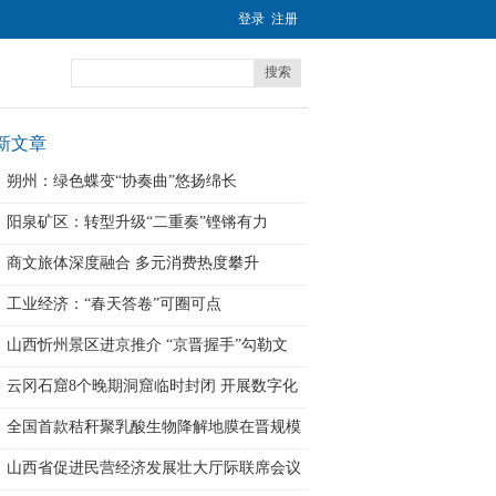
登录
注册
搜索
新文章
朔州：绿色蝶变“协奏曲”悠扬绵长
阳泉矿区：转型升级“二重奏”铿锵有力
商文旅体深度融合 多元消费热度攀升
工业经济：“春天答卷”可圈可点
山西忻州景区进京推介 “京晋握手”勾勒文
云冈石窟8个晚期洞窟临时封闭 开展数字化
采
全国首款秸秆聚乳酸生物降解地膜在晋规模
化
山西省促进民营经济发展壮大厅际联席会议