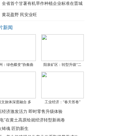
召
全省首个甘薯有机旱作种植企业标准在晋城
实
黄花盈野 民安业旺
片新闻
州：绿色蝶变“协奏曲
阳泉矿区：转型升级“二
商文旅体深度融合 多
工业经济：“春天答卷”
店经济激发活力 即时零售升级体验
绿电”在黄土高原绘就经济转型新画卷
火铸魂 匠韵新生