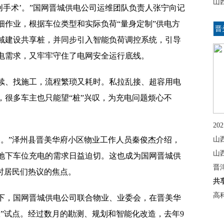
山
创手术’。”国网晋城供电公司运维团队负责人张宁向记
细作业，根据车位类型和实际负荷“量身定制”供电方
晋
域建设共享桩，并同步引入智能负荷调控系统，引导
电需求，又牢牢守住了电网安全运行底线。
续、找施工，流程繁琐又耗时。私拉乱接、超容用电
，很多车主也只能望“桩”兴叹，为充电问题烦心不
2
疼。”泽州县晋美华府小区物业工作人员秦俊杰介绍，
山
山
地下车位充电的需求日益迫切。这也成为国网晋城供
晋
时居民们热议的焦点。
共
高
下，国网晋城供电公司联合物业、业委会，在晋美华
”试点。经过数月的勘测、规划和智能化改造，去年9