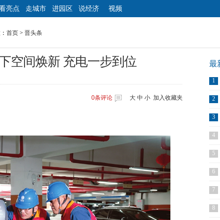
看亮点
走城市
进园区
说经济
视频
置：
首页
>
晋头条
下空间焕新 充电一步到位
最
1
0
条评论
大
中
小
加入收藏夹
2
3
4
5
6
7
8