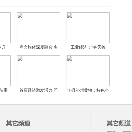
型升
商文旅体深度融合 多
工业经济：“春天答
元
卷”可
苗圃
首店经济激发活力 即
沁县沁州黄镇：特色小
时
米加