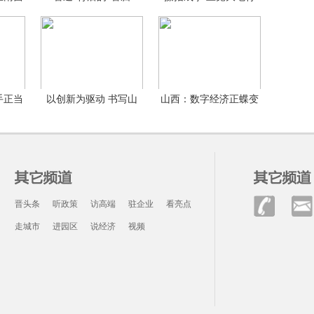
新
手正当
以创新为驱动 书写山
山西：数字经济正蝶变
西
奋飞
晋头条
听政策
访高端
驻企业
看亮点
走城市
进园区
说经济
视频