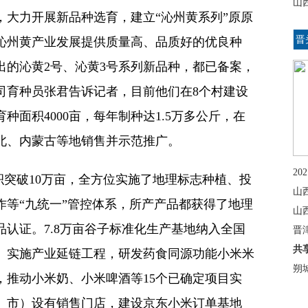
山
，大力开展新品种选育，建立“沁州黄系列”原原
晋
沁州黄产业发展提供质量高、品质好的优良种
出的沁黄2号、沁黄3号系列新品种，都已备案，
司育种员张君告诉记者，目前他们在8个村建设
面积4000亩，每年制种达1.5万多公斤，在
北、内蒙古等地销售并示范推广。
2
突破10万亩，全方位实施了地理标志种植、投
山
作等“九统一”管控体系，所产产品都获得了地理
山
认证。7.8万亩谷子标准化生产基地纳入全国
晋
共
。实施产业延链工程，研发药食同源功能小米米
朔
，推动小米奶、小米啤酒等15个已确定项目实
区、市）设有销售门店，建设京东小米订单基地