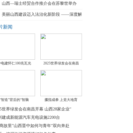
提
山西—瑞士经贸合作推介会在苏黎世举办
美丽山西建设迈入法治化新阶段 ——深度解
片新闻
中电建怀仁100兆瓦光
2025世界绿发会在南昌
“智造”背后的“智脑
攥指成拳 上党大地育
025世界绿发会在南昌开幕 山西28家企业“
州建成新能源汽车充电设施2200台
晋商故里”山西晋中如何与青年“双向奔赴