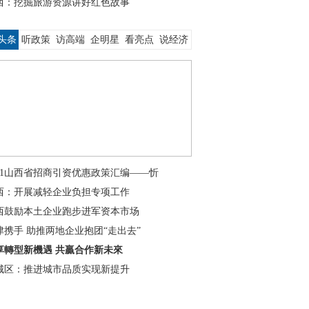
西：挖掘旅游资源讲好红色故事
头条
听政策
访高端
企明星
看亮点
说经济
021山西省招商引资优惠政策汇编——忻
西：开展减轻企业负担专项工作
西鼓励本土企业跑步进军资本市场
津携手 助推两地企业抱团“走出去”
享轉型新機遇 共贏合作新未來
城区：推进城市品质实现新提升