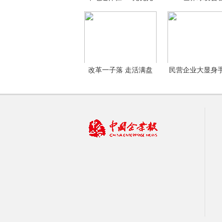
伏
开
改革一子落 走活满盘
民营企业大显身
棋
其