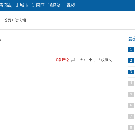
看亮点
走城市
进园区
说经济
视频
置：
首页
>
访高端
机
最
1
0
条评论
大
中
小
加入收藏夹
2
3
4
5
6
7
8