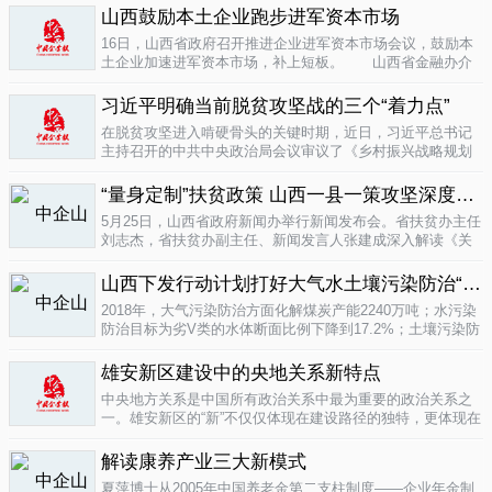
业培育成...
山西鼓励本土企业跑步进军资本市场
04-16
16日，山西省政府召开推进企业进军资本市场会议，鼓励本
土企业加速进军资本市场，补上短板。 山西省金融办介
绍，为加强对企业上市挂牌的引导...
04-16
习近平明确当前脱贫攻坚战的三个“着力点”
在脱贫攻坚进入啃硬骨头的关键时期，近日，习近平总书记
主持召开的中共中央政治局会议审议了《乡村振兴战略规划
(2018-2022年)》和《关于打赢脱贫攻坚战三年行动的指导意
见》。...
“量身定制”扶贫政策 山西一县一策攻坚深度贫困
04-15
5月25日，山西省政府新闻办举行新闻发布会。省扶贫办主任
刘志杰，省扶贫办副主任、新闻发言人张建成深入解读《关
于一县一策集中攻坚深度贫困县的意见》，并回答记者提
问。据了解...
04-12
山西下发行动计划打好大气水土壤污染防治“三战役”
2018年，大气污染防治方面化解煤炭产能2240万吨；水污染
防治目标为劣V类的水体断面比例下降到17.2%；土壤污染防
治要完成3000亩受污染耕地治理与修复&hellip;&hellip;6日，
记者从山...
雄安新区建设中的央地关系新特点
04-12
中央地方关系是中国所有政治关系中最为重要的政治关系之
一。雄安新区的“新”不仅仅体现在建设路径的独特，更体现在
不同的央地关系的构建。在目前19个国家级新区...
解读康养产业三大新模式
04-12
夏萍博士从2005年中国养老金第二支柱制度——企业年金制