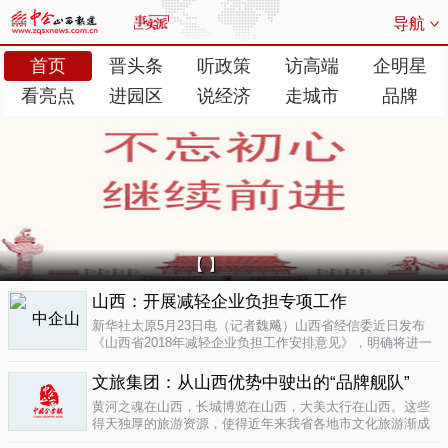
导航
首页
晋头条
听政策
访高端
企明星
看亮点
进园区
说经济
走城市
品牌
【 】
山西：开展减轻企业负担专项工作
新华社太原5月23日电（记者魏飚）山西省经信委近日发布
《山西省2018年减轻企业负担工作安排意见》，明确将进一
步清理规范涉企行政事业性收费、涉企经营服务性收费，加
大对涉企乱收...
文旅集团：从山西优势中驶出的“品牌舰队”
05-23
黄河之魂在山西，长城博览在山西，大美太行在山西。这些
得天独厚的旅游资源，使得近年来我省各地市文化旅游渐成
新的经济增长极。为了整合这些旅游资源、加快把文化旅游